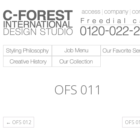
OFS 011
投
← OFS 012
OFS 0
稿