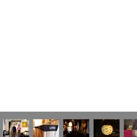
ナ
ビ
ゲ
ー
シ
ョ
ン