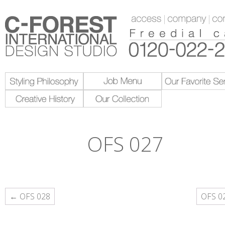
OFS 027
投
← OFS 028
OFS 0
稿