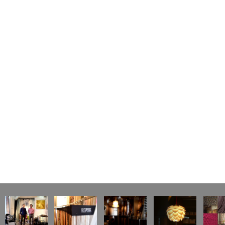
ナ
ビ
ゲ
ー
シ
ョ
ン