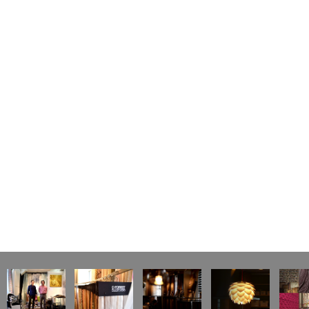
ナ
ビ
ゲ
ー
シ
ョ
ン