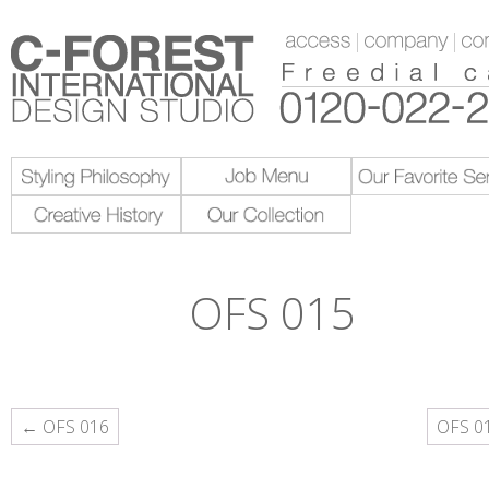
OFS 015
投
← OFS 016
OFS 0
稿