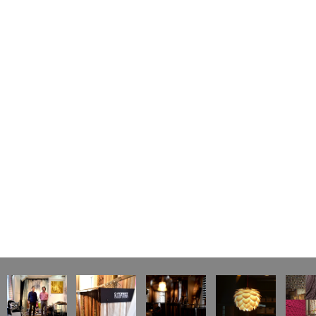
ナ
ビ
ゲ
ー
シ
ョ
ン