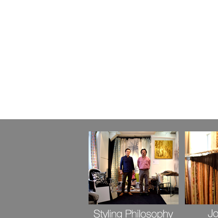
ナ
ビ
ゲ
ー
シ
ョ
ン