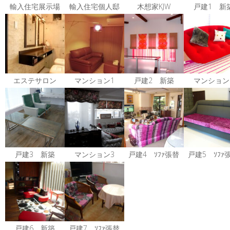
輸入住宅展示場
輸入住宅個人邸
木想家KJW
戸建1 新
エステサロン
マンション1
戸建2 新築
マンション
戸建3 新築
マンション3
戸建4 ｿﾌｧ張替
戸建5 ｿﾌｧ
戸建6 新築
戸建7 ｿﾌｧ張替